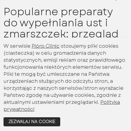
Popularne preparaty
do wypełniania ust i
zmarszczek: przegląd
rynku
W serwisie
Pióro Clinic
stosujemy pliki cookies
(ciasteczka) w celu gromadzenia danych
W charakteryzujących się szybkim
statystycznych, emisji reklam oraz prawidłowego
rozwojem zabiegach medycyny
funkcjonowania niektórych elementów serwisu.
estetycznej, preparaty do wypełniania ust i
Pliki te mogą być umieszczane na Państwa
urządzeniach służących do odczytu stron, a
zmarszczek stanowią fundament. Z myślą o
korzystając z naszych serwisów/stron wyrażacie
osobach szukających najlepszych
Państwo zgodę na używanie cookies, zgodnie z
rozwiązań, poniżej prezentujemy przegląd
aktualnymi ustawieniami przeglądarki.
Polityka
najpopularniejszych preparatów
prywatności
dostępnych na rynku.
ZEZWALAJ NA COOKIE
Kwas hialuronowy pozostaje jednym z