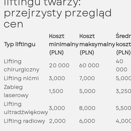
liftingu twarzy:
przejrzysty przegląd
cen
Koszt
Koszt
Średn
Typ liftingu
minimalny
maksymalny
koszt
(PLN)
(PLN)
(PLN)
Lifting
40
20 000
60 000
chirurgiczny
000
Lifting nićmi
3,000
7,000
5,00
Zabieg
1,500
5,000
3,25
laserowy
Lifting
3,000
8,000
5,50
ultradźwiękowy
Lifting radiowy
2,000
6,000
4,00