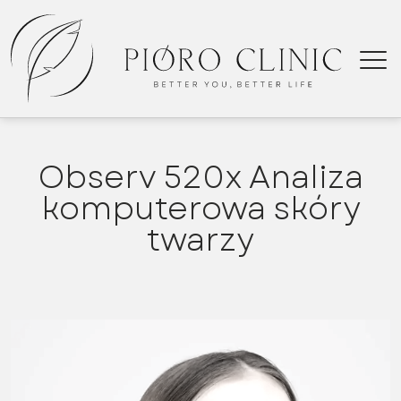
Observ 520x Analiza
komputerowa skóry
twarzy