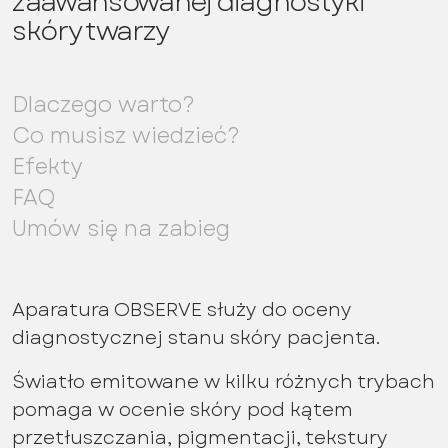
zaawansowanej diagnostyki
skóry twarzy
Dlaczego warto?
Co musisz wiedzieć?
Efekty
FAQ
Umów się na zabieg
Aparatura OBSERVE służy do oceny
diagnostycznej stanu skóry pacjenta.
Światło emitowane w kilku różnych trybach
pomaga w ocenie skóry pod kątem
przetłuszczania, pigmentacji, tekstury