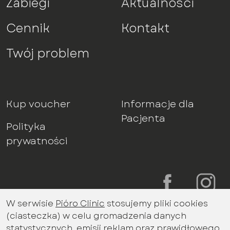
Zabiegi
Aktualności
Cennik
Kontakt
Twój problem
Kup voucher
Informacje dla
Pacjenta
Polityka
prywatności
W serwisie
Pióro Clinic
stosujemy pliki cookies
Bądź na bieżąco z aktualnościami
(ciasteczka) w celu gromadzenia danych
promocjami miesiąca
statystycznych, emisji reklam oraz prawidłowego