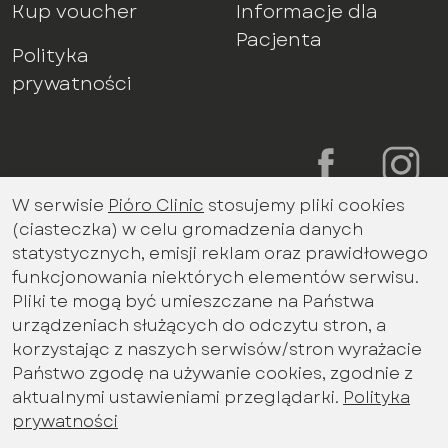
Kup voucher
Informacje dla
Pacjenta
Polityka
prywatności
W serwisie
Pióro Clinic
stosujemy pliki cookies
Bądź na bieżąco z aktualnościami
(ciasteczka) w celu gromadzenia danych
promocjami miesiąca
statystycznych, emisji reklam oraz prawidłowego
Imię i nazwisko
funkcjonowania niektórych elementów serwisu.
Pliki te mogą być umieszczane na Państwa
urządzeniach służących do odczytu stron, a
korzystając z naszych serwisów/stron wyrażacie
Email
Państwo zgodę na używanie cookies, zgodnie z
aktualnymi ustawieniami przeglądarki.
Polityka
prywatności