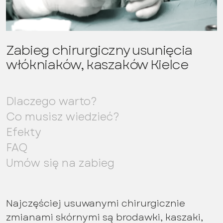
Zabieg chirurgiczny usunięcia
włókniaków, kaszaków Kielce
Dlaczego warto?
Co musisz wiedzieć?
Efekty
FAQ
Umów się na zabieg
Najczęściej usuwanymi chirurgicznie
zmianami skórnymi są brodawki, kaszaki,