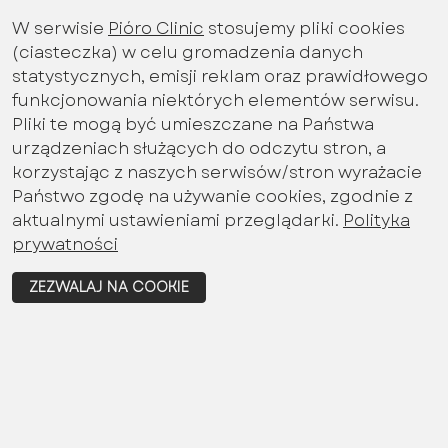
W serwisie
Pióro Clinic
stosujemy pliki cookies
Bądź na bieżąco z aktualnościami
(ciasteczka) w celu gromadzenia danych
promocjami miesiąca
statystycznych, emisji reklam oraz prawidłowego
Imię i nazwisko
funkcjonowania niektórych elementów serwisu.
Pliki te mogą być umieszczane na Państwa
urządzeniach służących do odczytu stron, a
korzystając z naszych serwisów/stron wyrażacie
Email
Państwo zgodę na używanie cookies, zgodnie z
aktualnymi ustawieniami przeglądarki.
Polityka
prywatności
Wyrażam zgodę na przetwarzanie danych
ZEZWALAJ NA COOKIE
osobowych określonych w polityce
prywatności
ZAPISZ