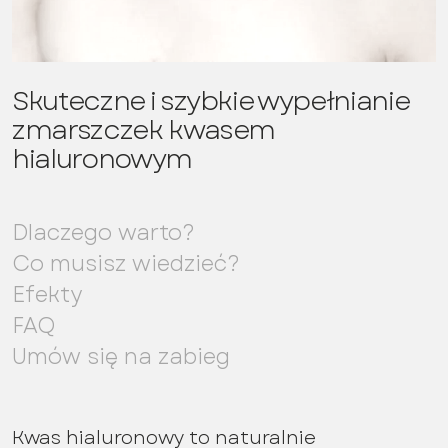
Skuteczne i szybkie wypełnianie
zmarszczek kwasem
hialuronowym
Dlaczego warto?
Co musisz wiedzieć?
Efekty
FAQ
Umów się na zabieg
Kwas hialuronowy to naturalnie