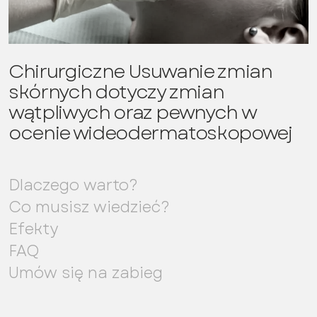
Chirurgiczne Usuwanie zmian
skórnych dotyczy zmian
wątpliwych oraz pewnych w
ocenie wideodermatoskopowej
Dlaczego warto?
Co musisz wiedzieć?
Efekty
FAQ
Umów się na zabieg