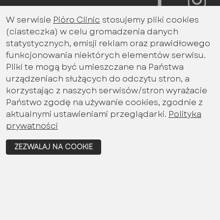
W serwisie
Pióro Clinic
stosujemy pliki cookies
Bądź na bieżąco z aktualnościami
(ciasteczka) w celu gromadzenia danych
promocjami miesiąca
statystycznych, emisji reklam oraz prawidłowego
Imię i nazwisko
funkcjonowania niektórych elementów serwisu.
Pliki te mogą być umieszczane na Państwa
urządzeniach służących do odczytu stron, a
korzystając z naszych serwisów/stron wyrażacie
Email
Państwo zgodę na używanie cookies, zgodnie z
aktualnymi ustawieniami przeglądarki.
Polityka
prywatności
Wyrażam zgodę na przetwarzanie danych
ZEZWALAJ NA COOKIE
osobowych określonych w polityce
prywatności
ZAPISZ