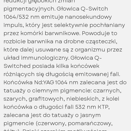
redukcji głębokich zmian
pigmentacyjnych. Głowica Q-Switch
1064/532 nm emituje nanosekundowy
impuls, który jest selektywnie pochłaniany
przez komórki barwnikowe. Powoduje to
rozbicie barwnika na drobne cząsteczki,
które dalej usuwane są z organizmu przez
układ immunologiczny. Głowica Q-
Switched posiada kilka końcówek
różniących się długością emitowanej fali.
Końcówka Nd:YAG 1064 nm zalecana jest do
tatuaży o ciemnym pigmencie: czarnych,
szarych, grafitowych, niebieskich, z kolei
końcówka o długości fali 532 nm KTP,
zalecana jest do tatuaży o jasnym
pigmencie (czerwony, pomarańczowy,