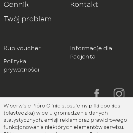
Cennik
Kontakt
Twój problem
Kup voucher
Informacje dla
Pacjenta
Polityka
prywatności
W serwisie
Pióro Clinic
stosujemy pliki cookies
Bądź na bieżąco z aktualnościami
(ciasteczka) w celu gromadzenia danych
promocjami miesiąca
statystycznych, emisji reklam oraz prawidłowego
Imię i nazwisko
funkcjonowania niektórych elementów serwisu.