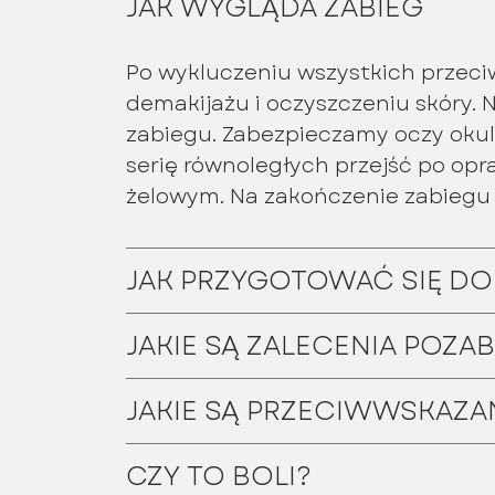
JAK WYGLĄDA ZABIEG
Po wykluczeniu wszystkich przec
demakijażu i oczyszczeniu skóry.
zabiegu. Zabezpieczamy oczy oku
serię równoległych przejść po op
żelowym. Na zakończenie zabiegu 
JAK PRZYGOTOWAĆ SIĘ DO
JAKIE SĄ ZALECENIA POZ
JAKIE SĄ PRZECIWWSKAZA
CZY TO BOLI?