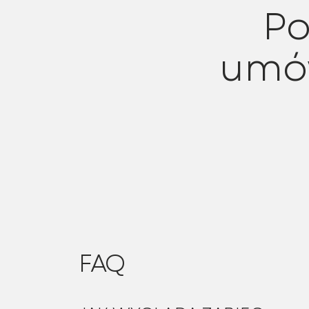
Po
umów
FAQ