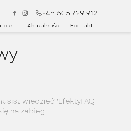
+48 605 729 912
roblem
Aktualności
Kontakt
owy
usisz wiedzieć?
Efekty
FAQ
ię na zabieg