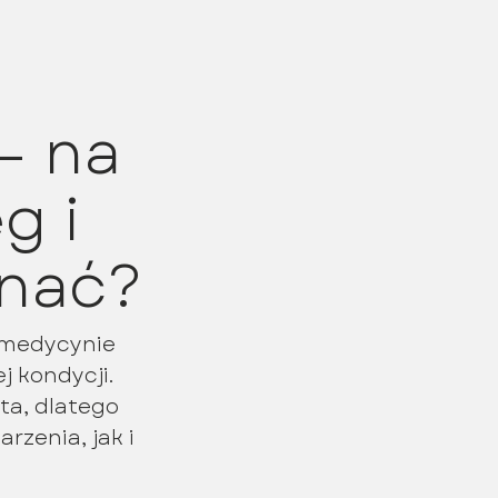
– na
g i
onać?
 medycynie
j kondycji.
ta, dlatego
rzenia, jak i