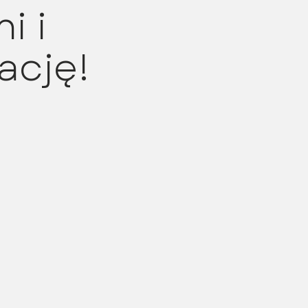
i i
ację!