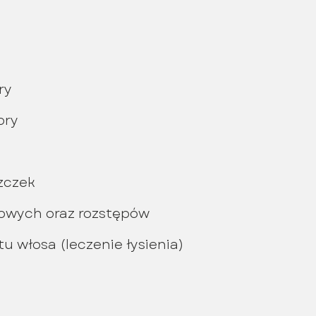
ry
ory
zczek
ikowych oraz rozstępów
u włosa (leczenie łysienia)