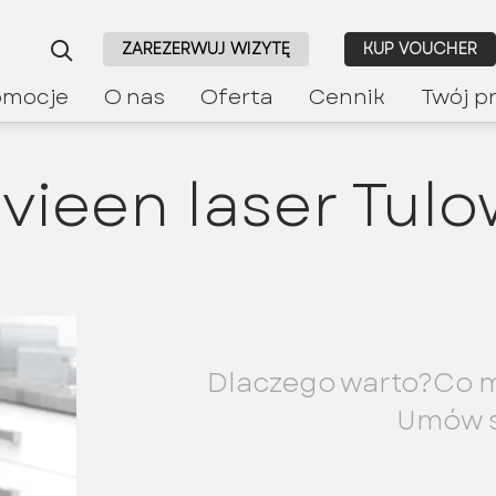
ZAREZERWUJ WIZYTĘ
KUP VOUCHER
omocje
O nas
Oferta
Cennik
Twój p
vieen laser Tul
Dlaczego warto?
Co m
Umów s