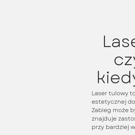
Las
cz
kied
Laser tulowy 
estetycznej do 
Zabieg może by
znajduje zasto
przy bardziej