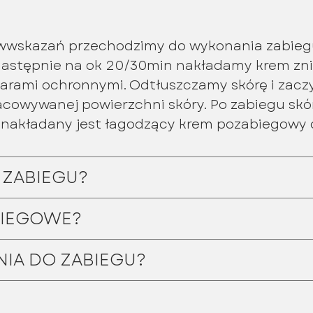
iwwskazań przechodzimy do wykonania zabieg
 Następnie na ok 20/30min nakładamy krem zn
larami ochronnymi. Odtłuszczamy skórę i zac
racowywanej powierzchni skóry. Po zabiegu s
nakładany jest łagodzący krem pozabiegowy or
 ZABIEGU?
ABIEGOWE?
NIA DO ZABIEGU?