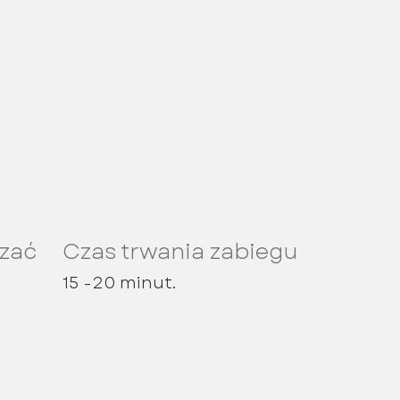
rzać
Czas trwania zabiegu
15 -20 minut.