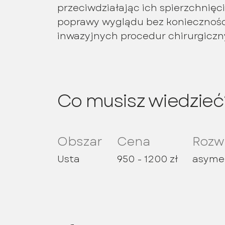
przeciwdziałając ich spierzchnięc
poprawy wyglądu bez konieczności
inwazyjnych procedur chirurgiczn
Co musisz wiedzieć
Obszar
Cena
Rozw
Usta
950 - 1200 zł
asymet