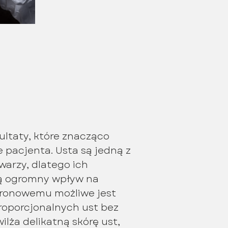
ultaty, które znacząco
 pacjenta. Usta są jedną z
warzy, dlatego ich
ją ogromny wpływ na
luronowemu możliwe jest
proporcjonalnych ust bez
lża delikatną skórę ust,