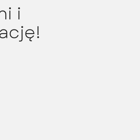
i i
ację!