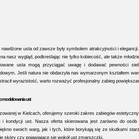
nawilżone usta od zawsze były symbolem atrakcyjności i elegancji. Ic
a nasz wygląd, podkreślając nie tylko kobiecość, ale także młodzie
lowane usta mogą przyciągać uwagę i dodawać pewności sieb
odowym. Jeśli natura nie obdarzyła nas wymarzonym kształtem warg 
r stracił wyrazistość, warto rozważyć profesjonalny zabieg powiększa
o modelowania ust
alizowanej w Kielcach, oferujemy szeroki zakres zabiegów estetyczn
 i kondycji ust. Nasza oferta skierowana jest zarówno do osób p
iękno swoich warg, jak i tych, które borykają się ze skutkami starze
ie skóry czy pojawiające się wokół ust zmarszczki.