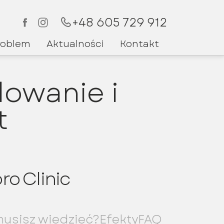
+48 605 729 912
roblem
Aktualności
Kontakt
owanie i
Kielce
t
ro Clinic
usisz wiedzieć?
Efekty
FAQ