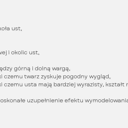
oła ust,
 i okolic ust,
dzy górną i dolną wargą,
ęki czemu twarz zyskuje pogodny wygląd,
ki czemu usta mają bardziej wyrazisty, kształ
doskonałe uzupełnienie efektu wymodelowania 