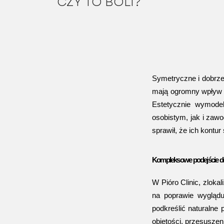
CZY TO BOLI?
Symetryczne i dobrze 
mają ogromny wpływ n
Estetycznie wymode
osobistym, jak i zaw
sprawił, że ich kontu
Kompleksowe podejście d
W Pióro Clinic, zlok
na poprawie wyglądu
podkreślić naturalne p
objętości, przesuszen