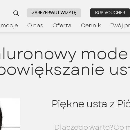
ZAREZERWUJ WIZYTĘ
KUP VOUCHER
omocje
O nas
Oferta
Cennik
Twój p
aluronowy model
powiększanie us
Piękne usta z Pió
Dlaczego warto?
Co m