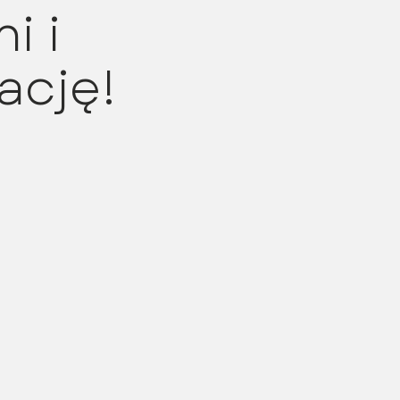
i i
ację!