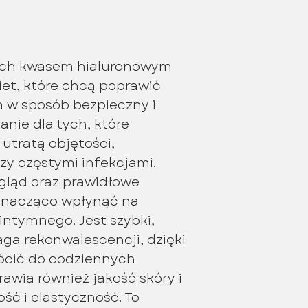
ych kwasem hialuronowym
et, które chcą poprawić
 w sposób bezpieczny i
anie dla tych, które
utratą objętości,
zy częstymi infekcjami.
gląd oraz prawidłowe
znacząco wpłynąć na
intymnego. Jest szybki,
ga rekonwalescencji, dzięki
ócić do codziennych
awia również jakość skóry i
ość i elastyczność. To