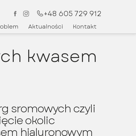
+48 605 729 912
roblem
Aktualności
Kontakt
ych kwasem
Kielce
rg sromowych czyli
ięcie okolic
sem hialuronowym