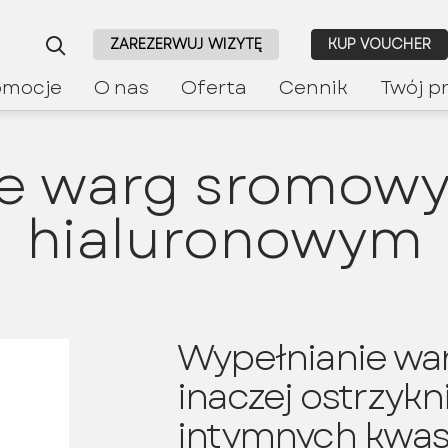
ZAREZERWUJ WIZYTĘ
KUP VOUCHER
omocje
O nas
Oferta
Cennik
Twój p
ie warg sromow
hialuronowym
Wypełnianie wa
inaczej ostrzykn
intymnych kwa