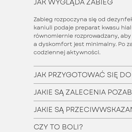
JAK WYGLĄDA ZABIEG
Zabieg rozpoczyna się od dezynfek
kaniuli podaje preparat kwasu hi
równomiernie rozprowadzany, aby u
a dyskomfort jest minimalny. Po 
codziennej aktywności.
JAK PRZYGOTOWAĆ SIĘ DO
JAKIE SĄ ZALECENIA POZ
JAKIE SĄ PRZECIWWSKAZA
CZY TO BOLI?