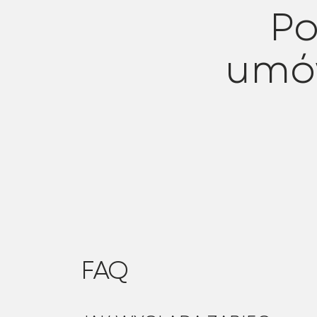
Po
umów
FAQ