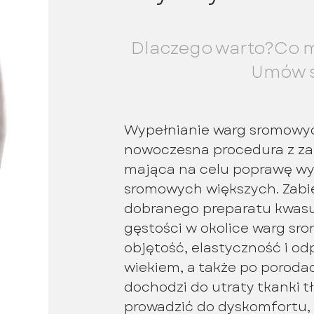
Dlaczego warto?
Co m
Umów s
Wypełnianie warg sromowy
nowoczesna procedura z zak
mająca na celu poprawę wy
sromowych większych. Zabi
dobranego preparatu kwasu
gęstości w okolice warg sr
objętość, elastyczność i od
wiekiem, a także po porod
dochodzi do utraty tkanki t
prowadzić do dyskomfortu, 