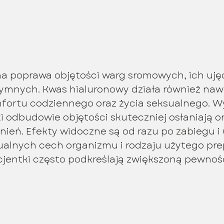
a poprawa objętości warg sromowych, ich uję
ymnych. Kwas hialuronowy działa również nawil
ortu codziennego oraz życia seksualnego. Wy
 odbudowie objętości skuteczniej osłaniają 
żnień. Efekty widoczne są od razu po zabiegu i 
ualnych cech organizmu i rodzaju użytego pre
jentki często podkreślają zwiększoną pewność 