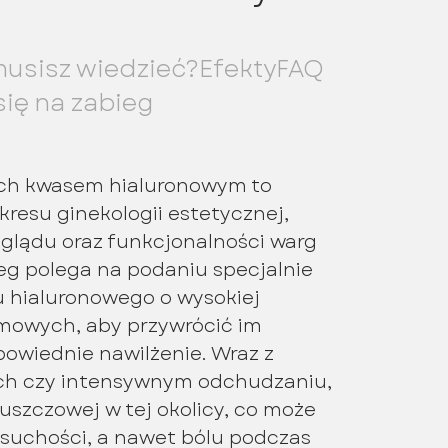
usisz wiedzieć?
Efekty
FAQ
ię na zabieg
ch kwasem hialuronowym to
resu ginekologii estetycznej,
glądu oraz funkcjonalności warg
eg polega na podaniu specjalnie
 hialuronowego o wysokiej
omowych, aby przywrócić im
powiednie nawilżenie. Wraz z
ach czy intensywnym odchudzaniu,
łuszczowej w tej okolicy, co może
suchości, a nawet bólu podczas