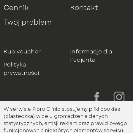
Cennik
Kontakt
Twój problem
Kup voucher
Informacje dla
Pacjenta
Polityka
prywatności
W serwisie
Pióro Clinic
stosujemy pliki cookies
Bądź na bieżąco z aktualnościami
(ciasteczka) w celu gromadzenia danych
promocjami miesiąca
statystycznych, emisji reklam oraz prawidłowego
Imię i nazwisko
funkcjonowania niektórych elementów serwisu.