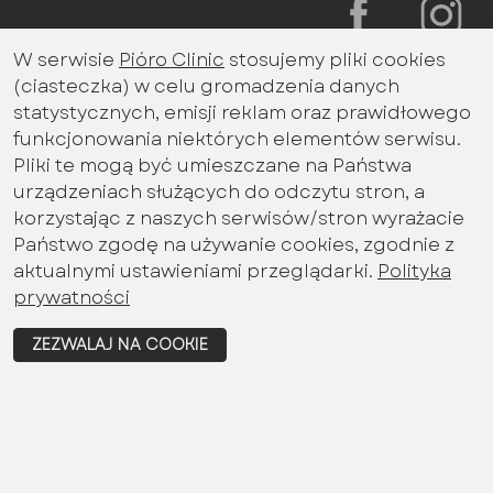
W serwisie
Pióro Clinic
stosujemy pliki cookies
Bądź na bieżąco z aktualnościami
(ciasteczka) w celu gromadzenia danych
promocjami miesiąca
statystycznych, emisji reklam oraz prawidłowego
Imię i nazwisko
funkcjonowania niektórych elementów serwisu.
Pliki te mogą być umieszczane na Państwa
urządzeniach służących do odczytu stron, a
korzystając z naszych serwisów/stron wyrażacie
Email
Państwo zgodę na używanie cookies, zgodnie z
aktualnymi ustawieniami przeglądarki.
Polityka
prywatności
Wyrażam zgodę na przetwarzanie danych
ZEZWALAJ NA COOKIE
osobowych określonych w polityce
prywatności
ZAPISZ